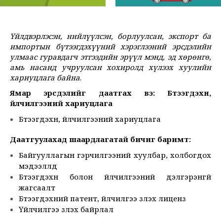
Үйлдвэрлэсэн, нийлүүлсэн, борлуулсан, экспорт ба
импортын бүтээгдэхүүний хэрэглээний эрсдэлийн
улмаас гуравдагч этгээдийн эрүүл мэнд, эд хөрөнгө,
амь насанд учруулсан хохиролд хүлээх хуулийн
хариуцлага байна
.
Ямар эрсдэлийг даатгах вэ: Бүтээгдэхүүн,
үйлчилгээний хариуцлага
Бүтээгдэхүүн, үйлчилгээний хариуцлага
Даатгуулахад шаардлагатай бичиг баримт:
Байгууллагын гэрчилгээний хуулбар, холбогдох
мэдээллүүд
Бүтээгдэхүүн болон үйлчилгээний дэлгэрэнгүй
жагсаалт
Бүтээгдэхүүний патент, үйлчилгээ үзүүлэх лиценз
Үйлчилгээ үзүүлэх байрлал