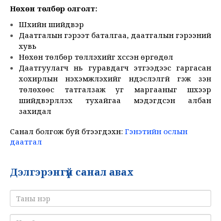
Нөхөн төлбөр олголт:
Шүүхийн шийдвэр
Даатгалын гэрээт баталгаа, даатгалын гэрээний
хувь
Нөхөн төлбөр төлүүлэхийг хүссэн өргөдөл
Даатгуулагч нь гуравдагч этгээдээс гаргасан
хохирлын нэхэмжлэхийг үндэслэлгүй гэж үзэн
төлөхөөс татгалзаж уг маргааныг шүүхээр
шийдвэрлүүлэх тухайгаа мэдэгдсэн албан
захидал
Санал болгож буй бүтээгдэхүүн:
Гэнэтийн ослын
даатгал
Дэлгэрэнгүй санал авах