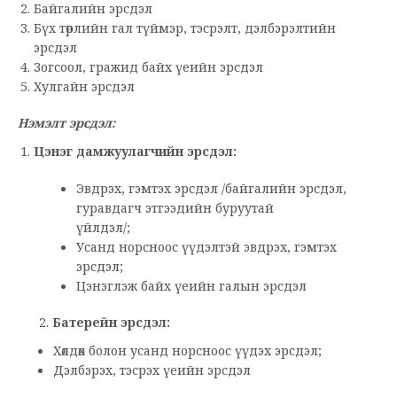
Байгалийн эрсдэл
Бүх төрлийн гал түймэр, тэсрэлт, дэлбэрэлтийн
эрсдэл
Зогсоол, гражид байх үеийн эрсдэл
Хулгайн эрсдэл
Нэмэлт эрсдэл:
Цэнэг дамжуулагчийн эрсдэл:
Эвдрэх, гэмтэх эрсдэл /байгалийн эрсдэл,
гуравдагч этгээдийн буруутай
үйлдэл/;
Усанд норсноос үүдэлтэй эвдрэх, гэмтэх
эрсдэл;
Цэнэглэж байх үеийн галын эрсдэл
2.
Батерейн эрсдэл:
Хөлдөх болон усанд норсноос үүдэх эрсдэл;
Дэлбэрэх, тэсрэх үеийн эрсдэл