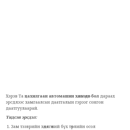
Хэрэв Та
цахилгаан автомашин хөлөглөдөг бол
дараах
эрсдлээс хамгаалсан даатгалын гэрээг сонгон
даатгуулаарай.
Үндсэн эрсдэл:
Зам тээврийн хөдөлгөөний бүх төрлийн осол