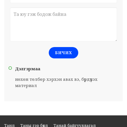
БИЧИХ
Дэлгэрмаа
нөхөн төлбөр хэрхэн авах вэ, бүрдүүлэх
материал
Танд
Таны гэр бүлд
Танай байгууллагад