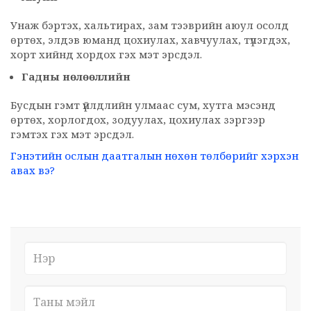
Унаж бэртэх, хальтирах, зам тээврийн аюул осолд
өртөх, элдэв юманд цохиулах, хавчуулах, түлэгдэх,
хорт хийнд хордох гэх мэт эрсдэл.
Гадны нөлөөллийн
Бусдын гэмт үйлдлийн улмаас сум, хутга мэсэнд
өртөх, хорлогдох, зодуулах, цохиулах зэргээр
гэмтэх гэх мэт эрсдэл.
Гэнэтийн ослын даатгалын нөхөн төлбөрийг хэрхэн
авах вэ?