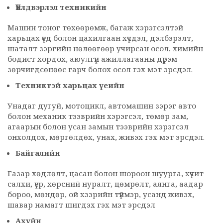
Үйлдвэрлэл техникийн
Машин тоног төхөөрөмж, багаж хэрэгсэлтэй
харьцах үед болон цахилгаан хүчдэл, дэлбэрэлт,
шаталт зэргийн нөлөөгөөр учирсан осол, химийн
бодист хордох, аюулгүй ажиллагааны дүрэм
зөрчигдсөнөөс гарч болох осол гэх мэт эрсдэл.
Техниктэй харьцах үеийн
Унадаг дугуй, мотоцикл, автомашин зэрэг авто
болон механик тээврийн хэрэгсэл, төмөр зам,
агаарын болон усан замын тээврийн хэрэгсэл
онхолдох, мөргөлдөх, унах, живэх гэх мэт эрсдэл.
Байгалийн
Газар хөдлөлт, цасан болон шороон шуурга, хүчит
салхи, үер, хөрсний нуралт, цөмрөлт, аянга, аадар
бороо, мөндөр, ой хээрийн түймэр, усанд живэх,
шавар намагт шигдэх гэх мэт эрсдэл
Ахуйн