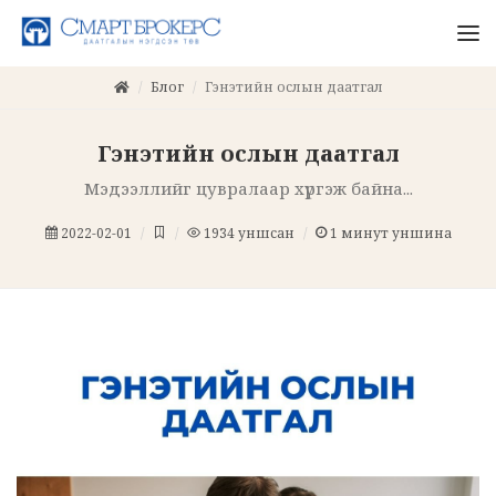
Блог
Гэнэтийн ослын даатгал
Гэнэтийн ослын даатгал
Мэдээллийг цувралаар хүргэж байна...
2022-02-01
1934
уншсан
1
минут уншина