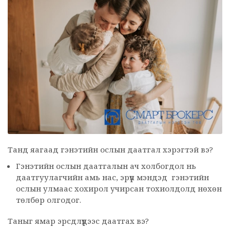
Танд яагаад гэнэтийн ослын даатгал хэрэгтэй вэ?
Гэнэтийн ослын даатгалын ач холбогдол нь
даатгуулагчийн амь нас, эрүүл мэндэд гэнэтийн
ослын улмаас хохирол учирсан тохиолдолд нөхөн
төлбөр олгодог.
Таныг ямар эрсдлүүдээс даатгах вэ?