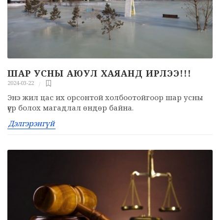
ШАР УСНЫ АЮУЛ ХАЯАНД ИРЛЭЭ!!!
2024-03-22
Энэ жил цас их орсонтой холбоотойгоор шар усны
үер болох магадлал өндөр байна.
Дэлгэрэнгүй