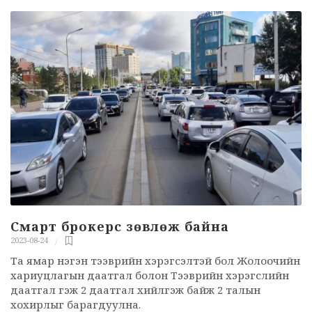
Смарт брокерс зөвлөж байна
2023-08-24
Та ямар нэгэн тээврийн хэрэгсэлтэй бол Жолоочийн
хариуцлагын даатгал болон Тээврийн хэрэгслийн
даатгал гэж 2 даатгал хийлгэж байж 2 талын
хохирлыг барагдуулна.