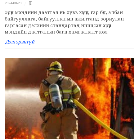
2024-08-20
Эрүүл мэндийн даатгал нь хувь хүмүүс, гэр бүл, албан
байгууллага, байгууллагын ажилтанд зориулан
гаргасан дэлхийн стандартад нийцсэн эрүүл
мэндийн даатгалын багц хамгаалалт юм.
Дэлгэрэнгүй