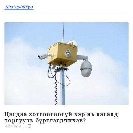
Дэлгэрэнгүй
Цагдаа зогсоогоогүй хэр нь яагаад
торгууль бүртгэгдчихэв?
2023-08-18