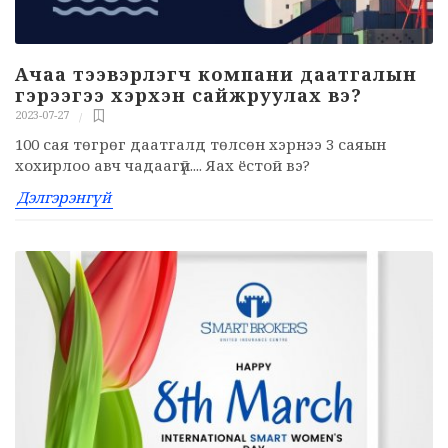
Ачаа тээвэрлэгч компани даатгалын
гэрээгээ хэрхэн сайжруулах вэ?
2023-07-27
100 сая төгрөг даатгалд төлсөн хэрнээ 3 саяын
хохирлоо авч чадаагүй.... Яах ёстой вэ?
Дэлгэрэнгүй