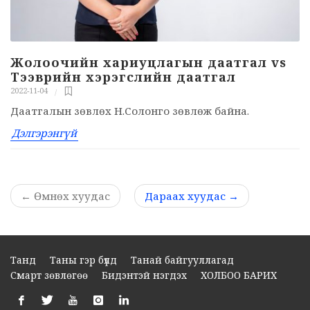
Жолоочийн хариуцлагын даатгал vs
Тээврийн хэрэгслийн даатгал
2022-11-04
Даатгалын зөвлөх Н.Солонго зөвлөж байна.
Дэлгэрэнгүй
←
Өмнөх хуудас
Дараах хуудас
→
Танд
Таны гэр бүлд
Танай байгууллагад
Смарт зөвлөгөө
Бидэнтэй нэгдэх
ХОЛБОО БАРИХ