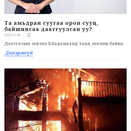
Та амьдран суугаа орон сууц,
байшингаа даатгуулсан уу?
2022-11-08
Даатгалын зөвлөх Б.Бадамханд танд зөвлөж байна.
Дэлгэрэнгүй