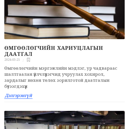
ӨМГӨӨЛӨГЧИЙН ХАРИУЦЛАГЫН
ДААТГАЛ
2024-03-21
Өмгөөлөгчийн мэргэжлийн мэдлэг, ур чадвараас
шалтгаалан үйлчлүүлэгчид учруулах хохирол,
зардалыг нөхөн төлөх зорилготой даатгалын
бүтээгдэхүүн
Дэлгэрэнгүй