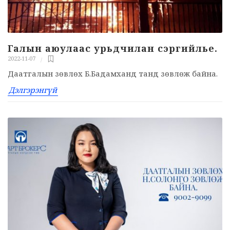
Галын аюулаас урьдчилан сэргийлье.
2022-11-07
Даатгалын зөвлөх Б.Бадамханд танд зөвлөж байна.
Дэлгэрэнгүй