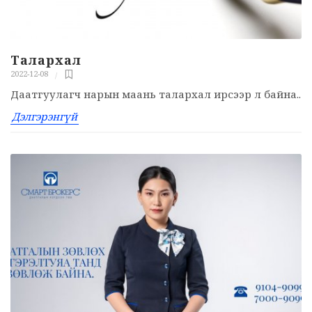
Талархал
2022-12-08
Даатгуулагч нарын маань талархал ирсээр л байна..
Дэлгэрэнгүй