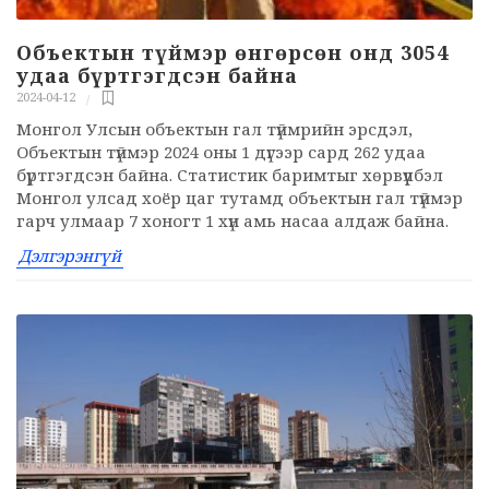
Объектын түймэр өнгөрсөн онд 3054
удаа бүртгэгдсэн байна
2024-04-12
Монгол Улсын объектын гал түймрийн эрсдэл,
Объектын түймэр 2024 оны 1 дүгээр сард 262 удаа
бүртгэгдсэн байна. Статистик баримтыг хөрвүүлбэл
Монгол улсад хоёр цаг тутамд объектын гал түймэр
гарч улмаар 7 хоногт 1 хүн амь насаа алдаж байна.
Дэлгэрэнгүй