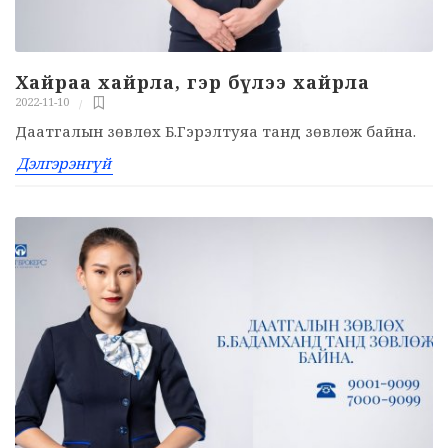
Хайраа хайрла, гэр бүлээ хайрла
2022-11-10
Даатгалын зөвлөх Б.Гэрэлтуяа танд зөвлөж байна.
Дэлгэрэнгүй