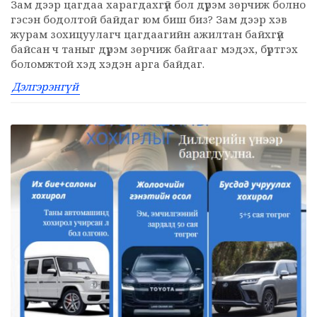
Зам дээр цагдаа харагдахгүй бол дүрэм зөрчиж болно
гэсэн бодолтой байдаг юм биш биз? Зам дээр хэв
журам зохицуулагч цагдаагийн ажилтан байхгүй
байсан ч таныг дүрэм зөрчиж байгааг мэдэх, бүртгэх
боломжтой хэд хэдэн арга байдаг.
Дэлгэрэнгүй