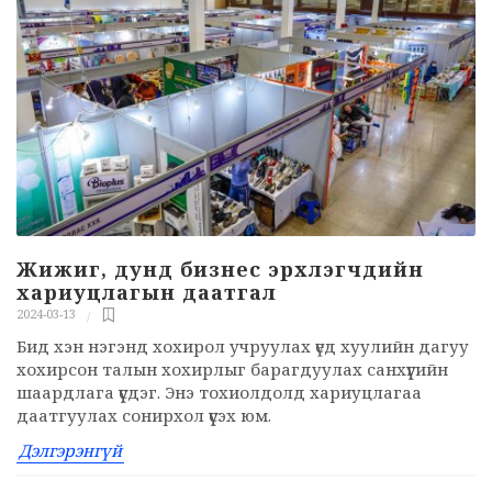
Жижиг, дунд бизнес эрхлэгчдийн
хариуцлагын даатгал
2024-03-13
Бид хэн нэгэнд хохирол учруулах үед хуулийн дагуу
хохирсон талын хохирлыг барагдуулах санхүүгийн
шаардлага үүсдэг. Энэ тохиолдолд хариуцлагаа
даатгуулах сонирхол үүсэх юм.
Дэлгэрэнгүй