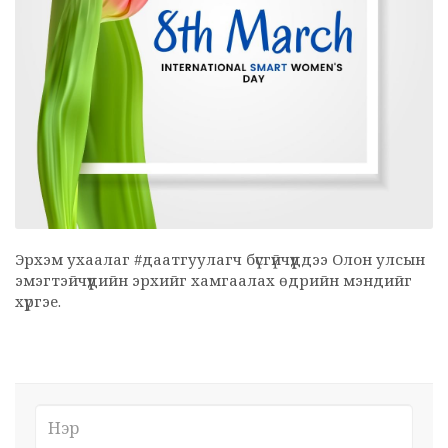
Эрхэм ухаалаг #даатгуулагч бүсгүйчүүддээ Олон улсын
эмэгтэйчүүдийн эрхийг хамгаалах өдрийн мэндийг
хүргэе.