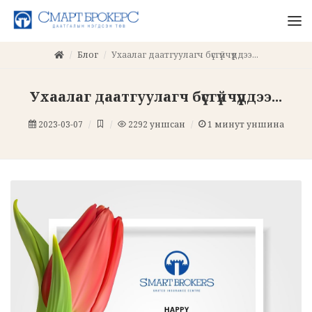
Блог
Ухаалаг даатгуулагч бүсгүйчүүддээ...
Ухаалаг даатгуулагч бүсгүйчүүддээ...
2023-03-07
2292
уншсан
1
минут уншина