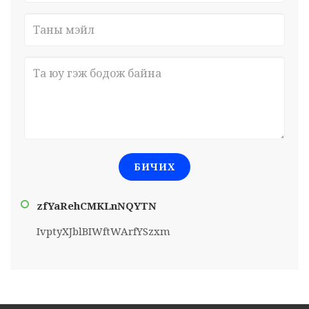
БИЧИХ
zfYaRehCMKLnNQYTN
IvptyXJblBIWftWArfYSzxm