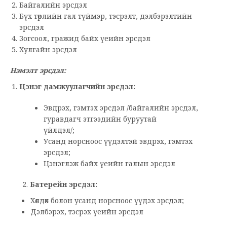
Байгалийн эрсдэл
Бүх төрлийн гал түймэр, тэсрэлт, дэлбэрэлтийн
эрсдэл
Зогсоол, гражид байх үеийн эрсдэл
Хулгайн эрсдэл
Нэмэлт эрсдэл:
Цэнэг дамжуулагчийн эрсдэл:
Эвдрэх, гэмтэх эрсдэл /байгалийн эрсдэл,
гуравдагч этгээдийн буруутай
үйлдэл/;
Усанд норсноос үүдэлтэй эвдрэх, гэмтэх
эрсдэл;
Цэнэглэж байх үеийн галын эрсдэл
2.
Батерейн эрсдэл:
Хөлдөх болон усанд норсноос үүдэх эрсдэл;
Дэлбэрэх, тэсрэх үеийн эрсдэл