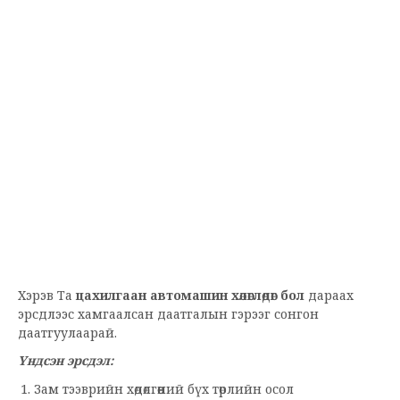
Хэрэв Та
цахилгаан автомашин хөлөглөдөг бол
дараах
эрсдлээс хамгаалсан даатгалын гэрээг сонгон
даатгуулаарай.
Үндсэн эрсдэл:
Зам тээврийн хөдөлгөөний бүх төрлийн осол