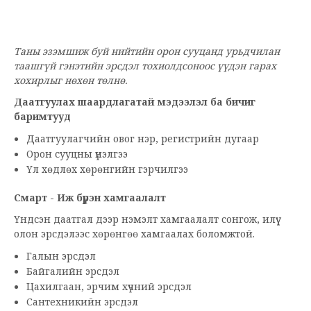
Таны эзэмшиж буй нийтийн орон сууцанд урьдчилан
таашгүй гэнэтийн эрсдэл тохиолдсоноос үүдэн гарах
хохирлыг нөхөн төлнө.
Даатгуулах шаардлагатай мэдээлэл ба бичиг
баримтууд
Даатгуулагчийн овог нэр, регистрийн дугаар
Орон сууцны үнэлгээ
Үл хөдлөх хөрөнгийн гэрчилгээ
Смарт -
Иж бүрэн хамгаалалт
Үндсэн даатгал дээр нэмэлт хамгаалалт сонгож, илүү
олон эрсдэлээс хөрөнгөө хамгаалах боломжтой.
Галын эрсдэл
Байгалийн эрсдэл
Цахилгаан, эрчим хүчний эрсдэл
Сантехникийн эрсдэл