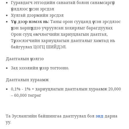
Гуравдагч этгээдийн санаатай болон санамсаргүй
үйлдлээс үүдсэн эрсдэл
Хулгай дээрмийн эрсдэл
Үүн дээр нэмэх нь:
Таны орон сууцанд үүссэн эрсдлээс
үүдэн хөршүүддээ учруулсан хохирлыг барагдуулах
Орон сууц өмчлөгчийн хариуцлагын даатгал,
Түрээслэгчийн хариуцлагын даатгалыг хамтад нь
байгуулах ЦОГЦ ШИЙДЭЛ.
Даатгалын үнэлгээ
Зах эзээлийн үнээр тогтооно.
Даатгалын хураамж
0,1% - 1% + хариуцлагын даатгалын хураамж 20,000
– 60,000 төгрөг
Та Зуслангийн байшингаа даатгуулах бол
энд
дарна
уу.