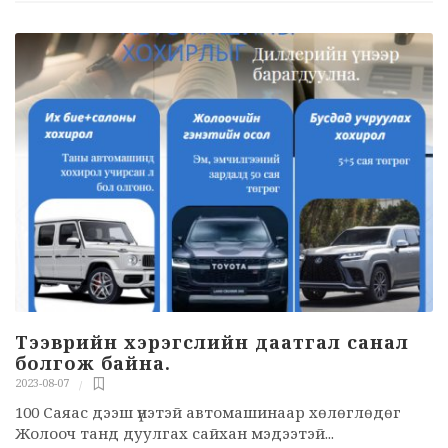
Тээврийн хэрэгслийн даатгал санал
болгож байна.
2023-08-07
100 Саяас дээш үнэтэй автомашинаар хөлөглөдөг
Жолооч танд дуулгах сайхан мэдээтэй...