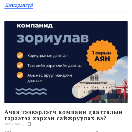
Дэлгэрэнгүй
Ачаа тээвэрлэгч компани даатгалын
гэрээгээ хэрхэн сайжруулах вэ?
2023-07-27