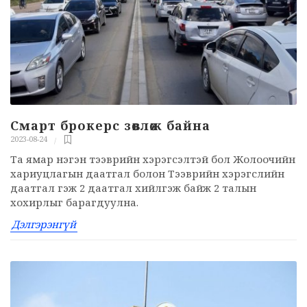
Смарт брокерс зөвлөж байна
2023-08-24
Та ямар нэгэн тээврийн хэрэгсэлтэй бол Жолоочийн
хариуцлагын даатгал болон Тээврийн хэрэгслийн
даатгал гэж 2 даатгал хийлгэж байж 2 талын
хохирлыг барагдуулна.
Дэлгэрэнгүй