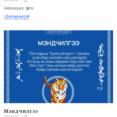
2022-03-04
Анхаарах зүйлс
Дэлгэрэнгүй
Мэндчилгээ
2022-02-01