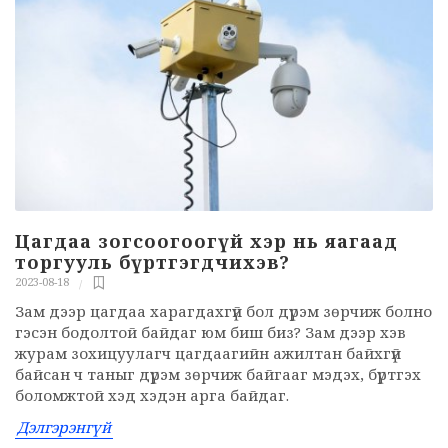
Цагдаа зогсоогоогүй хэр нь яагаад
торгууль бүртгэгдчихэв?
2023-08-18
Зам дээр цагдаа харагдахгүй бол дүрэм зөрчиж болно
гэсэн бодолтой байдаг юм биш биз? Зам дээр хэв
журам зохицуулагч цагдаагийн ажилтан байхгүй
байсан ч таныг дүрэм зөрчиж байгааг мэдэх, бүртгэх
боломжтой хэд хэдэн арга байдаг.
Дэлгэрэнгүй