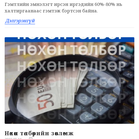
Гэмтлийн эмнэлэгт ирсэн иргэдийн 60%-80% нь
халтиргаанаас гэмтэж бэртсэн байна.
Дэлгэрэнгүй
Нөхөн төлбөрийн зөвлөмж