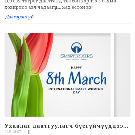
100 сая төгрөг даатгалд төлсөн хэрнээ 3 саяын
хохирлоо авч чадаагүй.... Яах ёстой вэ?
Дэлгэрэнгүй
Ухаалаг даатгуулагч бүсгүйчүүддээ...
2023-03-07