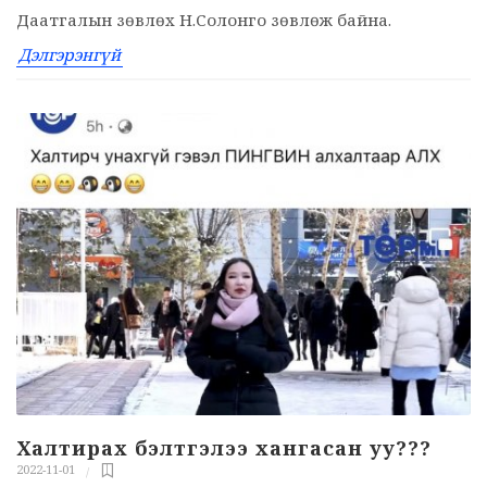
Даатгалын зөвлөх Н.Солонго зөвлөж байна.
Дэлгэрэнгүй
Халтирах бэлтгэлээ хангасан уу???
2022-11-01