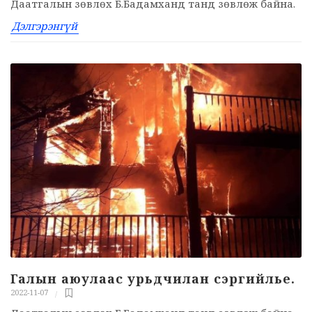
Даатгалын зөвлөх Б.Бадамханд танд зөвлөж байна.
Дэлгэрэнгүй
Галын аюулаас урьдчилан сэргийлье.
2022-11-07