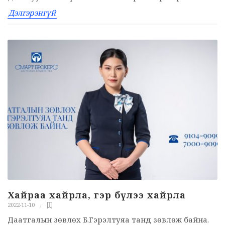
Дэлгэрэнгүй
Хайраа хайрла, гэр бүлээ хайрла
2022-11-10
Даатгалын зөвлөх Б.Гэрэлтуяа танд зөвлөж байна.