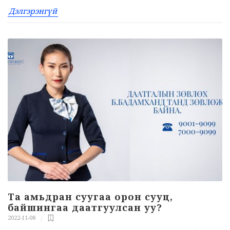
Дэлгэрэнгүй
Та амьдран суугаа орон сууц,
байшингаа даатгуулсан уу?
2022-11-08