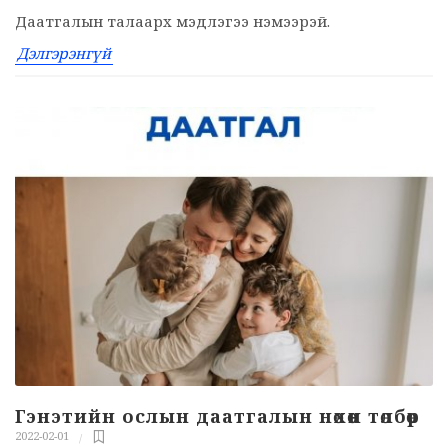
Даатгалын талаарх мэдлэгээ нэмээрэй.
Дэлгэрэнгүй
Гэнэтийн ослын даатгалын нөхөн төлбөр
2022-02-01