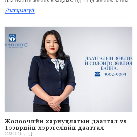
Даатгалын зөвлөх Б.Бадамханд танд зөвлөж байна.
Дэлгэрэнгүй
Жолоочийн хариуцлагын даатгал vs
Тээврийн хэрэгслийн даатгал
2022-11-04