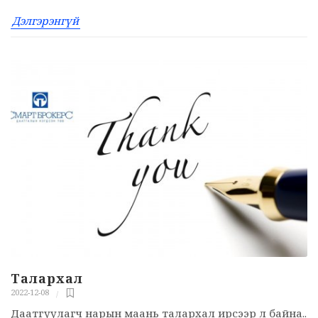
Дэлгэрэнгүй
Талархал
2022-12-08
Даатгуулагч нарын маань талархал ирсээр л байна..