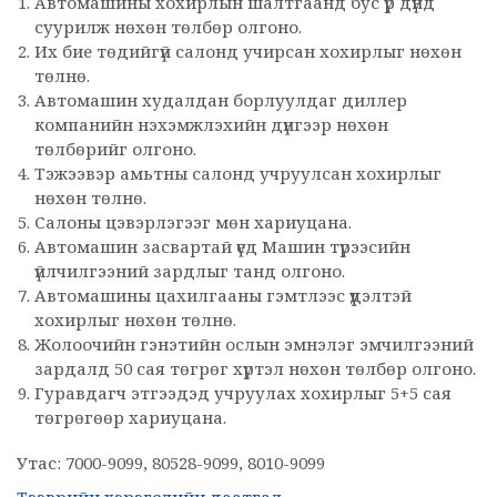
Автомашины хохирлын шалтгаанд бус үр дүнд
суурилж нөхөн төлбөр олгоно.
Их бие төдийгүй салонд учирсан хохирлыг нөхөн
төлнө.
Автомашин худалдан борлуулдаг диллер
компанийн нэхэмжлэхийн дүнгээр нөхөн
төлбөрийг олгоно.
Тэжээвэр амьтны салонд учруулсан хохирлыг
нөхөн төлнө.
Салоны цэвэрлэгээг мөн хариуцана.
Автомашин засвартай үед Машин түрээсийн
үйлчилгээний зардлыг танд олгоно.
Автомашины цахилгааны гэмтлээс үүдэлтэй
хохирлыг нөхөн төлнө.
Жолоочийн гэнэтийн ослын эмнэлэг эмчилгээний
зардалд 50 сая төгрөг хүртэл нөхөн төлбөр олгоно.
Гуравдагч этгээдэд учруулах хохирлыг 5+5 сая
төгрөгөөр хариуцана.
Утас: 7000-9099, 80528-9099, 8010-9099