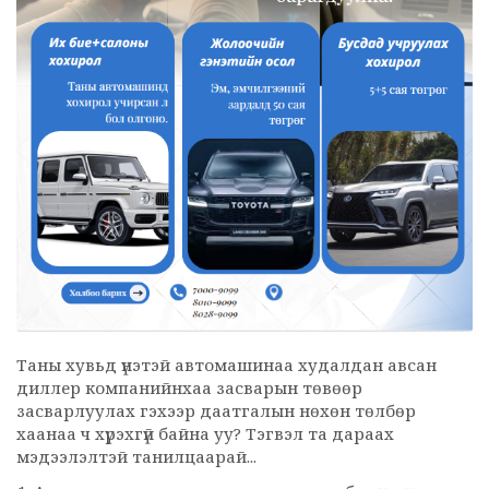
Таны хувьд үнэтэй автомашинаа худалдан авсан
диллер компанийнхаа засварын төвөөр
засварлуулах гэхээр даатгалын нөхөн төлбөр
хаанаа ч хүрэхгүй байна уу? Тэгвэл та дараах
мэдээлэлтэй танилцаарай...