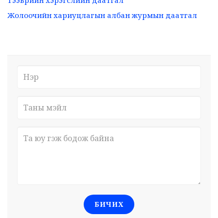
Тээврийн хэрэгслийн даатгал
Жолоочийн хариуцлагын албан журмын даатгал
БИЧИХ