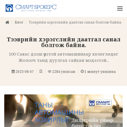
Блог
Тээврийн хэрэгслийн даатгал санал болгож байна.
Тээврийн хэрэгслийн даатгал санал
болгож байна.
100 Саяас дээш үнэтэй автомашинаар хөлөглөдөг
Жолооч танд дуулгах сайхан мэдээтэй...
2023-08-07
2284
уншсан
1
минут уншина