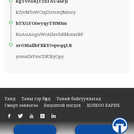
bgTveoRJTzxFAUasrJl
kZjvMToWCiqIZetrmJMmry
hTXGFOiwyqyTHMSm
KuAuAnguWcAiIavhRMoixvkP
srOMaIlbFKkYOqwqqLR
yomsDrFmCDfCKyOpy
Танд
Таны гэр бүлд
Танай байгууллагад
Смарт зөвлөгөө
Бидэнтэй нэгдэх
ХОЛБОО БАРИХ
Хүсэлт илгээх
+976 70009099