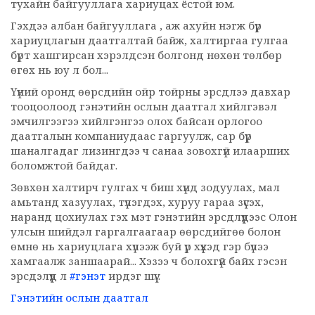
тухайн байгууллага хариуцах ёстой юм.
Гэхдээ албан байгууллага , аж ахуйн нэгж бүр
хариуцлагын даатгалтай байж, халтиргаа гулгаа
бүрт хашгирсан хэрэлдсэн болгонд нөхөн төлбөр
өгөх нь юу л бол...
Үүний оронд өөрсдийн ойр тойрны эрсдлээ давхар
тооцоолоод гэнэтийн ослын даатгал хийлгэвэл
эмчилгээгээ хийлгэнгээ олох байсан орлогоо
даатгалын компаниудаас гаргуулж, сар бүр
шаналгадаг лизингдээ ч санаа зовохгүй илаарших
боломжтой байдаг.
Зөвхөн халтирч гулгах ч биш хүнд зодуулах, мал
амьтанд хазуулах, түлэгдэх, хуруу гараа зүсэх,
наранд цохиулах гэх мэт гэнэтийн эрсдлүүдээс Олон
улсын шийдэл гаргалгаагаар өөрсдийгөө болон
өмнө нь хариуцлага хүлээж буй үр хүүхэд гэр бүлээ
хамгаалж заншаарай... Хэзээ ч болохгүй байх гэсэн
эрсдэлүүд л
#гэнэт
ирдэг шүү...
Гэнэтийн ослын даатгал