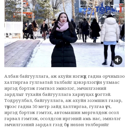
Албан байгууллага, аж ахуйн нэгжүүд гадна орчныхоо
халтиргаа гулгаатай талбайг цэвэрлээгүйн улмаас
иргэд бэртэж гэмтвэл эмнэлэг, эмчилгээний
зардлыг тухайн байгууллага хариуцах үүрэгтэй.
Тодруулбал, байгууллага, аж ахуйн эзэмшил газар,
түүнээс гадна 50 метр зайд халтиргаа, гулгаа үүсч,
иргэд бэртэж гэмтэх, автомашин мөргөлдөж осол
гарвал гэмтэж, осолдсон иргэний амь нас, эмнэлэг
эмчилгээний зардал гээд бүх нөхөн төлбөрийг