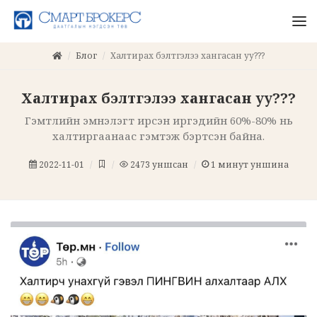
Блог
Халтирах бэлтгэлээ хангасан уу???
Халтирах бэлтгэлээ хангасан уу???
Гэмтлийн эмнэлэгт ирсэн иргэдийн 60%-80% нь
халтиргаанаас гэмтэж бэртсэн байна.
2022-11-01
2473
уншсан
1
минут уншина