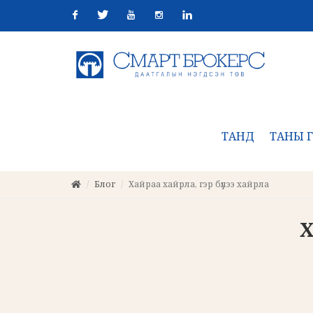
Facebook
Twitter
Youtube
Instagram
Linkedin
ТАНД
ТАНЫ Г
Блог
Хайраа хайрла, гэр бүлээ хайрла
Х