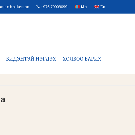
smartbroker.mn
+976 70009099
Mn
En
БИДЭНТЭЙ НЭГДЭХ
ХОЛБОО БАРИХ
ла