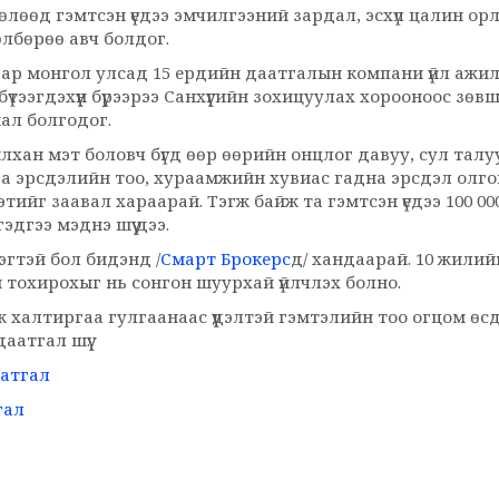
өлөөд гэмтсэн үедээ эмчилгээний зардал, эсхүл цалин ор
өлбөрөө авч болдог.
р монгол улсад 15 ердийн даатгалын компани үйл ажи
бүтээгдэхүүн бүрээрээ Санхүүгийн зохицуулах хорооноос зө
ал болгодог.
хан мэт боловч бүгд өөр өөрийн онцлог давуу, сул талу
аа эрсдэлийн тоо, хураамжийн хувиас гадна эрсдэл олгог
этийг заавал хараарай. Тэгж байж та гэмтсэн үедээ 100 000
гэдгээ мэднэ шүү дээ.
эгтэй бол бидэнд /
Смарт Брокерс
д/ хандаарай. 10 жили
 тохирохыг нь сонгон шуурхай үйлчлэх болно.
 халтиргаа гулгаанаас үүдэлтэй гэмтэлийн тоо огцом өсд
аатгал шүү.
аатгал
гал