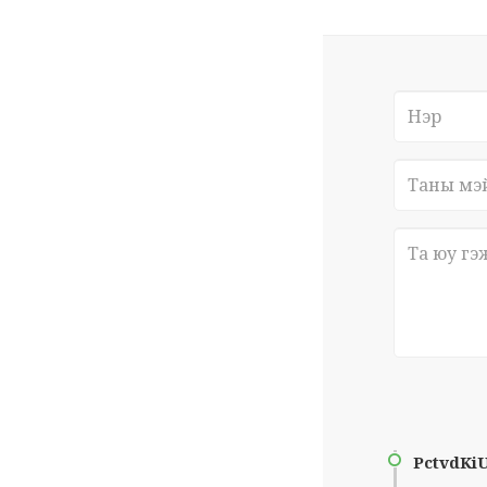
PctvdKi