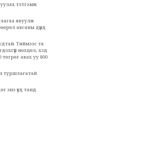
луулах тэтгэмж
ллагаа явуулж
вшөөрөл авсаны дүнд
удтай. Тиймээс та
дохгүй нөхцөл, хэд
 төгрөг авах уу 800
йн туршлагатай
өг энэ үед танд