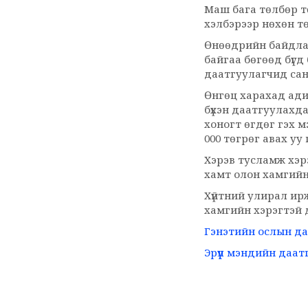
Маш бага төлбөр т
хэлбэрээр нөхөн т
Өнөөдрийн байдлаа
байгаа бөгөөд бүгд 
даатгуулагчид сан
Өнгөц харахад адил
бүхэн даатгуулахд
хоногт өгдөг гэх м
000 төгрөг авах уу 
Хэрэв тусламж хэр
хамт олон хамгийн
Хүйтний улирал ирж
хамгийн хэрэгтэй д
Гэнэтийн ослын д
Эрүүл мэндийн даат