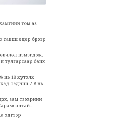
 хамгийн том аз
 тавин өдөр бүрээр
м өвчлөл нэмэгдэж,
эй тулгарсаар байх
 нь 18 хүртэлх
йхад тэдний 7-8 нь
дэх, зам тээврийн
арамсалтай...
аа эдгээр