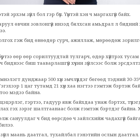
эй эрхэм зүйл бол гэр бүл. Үүнтэй хэн ч маргахгүй байх.
саруул өвчин зовлонгүй инээд бялхсан амьдрал л бидний
ээ.
олгох гэж бид өнөөдөр сурч, ажиллаж, мөрөөдөж зорилго
бүртээ өөр өөр сорилтуудтай тулгарч, өдөр хүйтрэх туса
ч биднээс биш тааварлашгүй хүчин зүйлсээс болж эрсдэлт
нэлэгт дунджаар 500 хүн эмчлүүлдэг бөгөөд тэдний 30-35%
эгэхээр 1 цаг тутамд 21 хүн хаа нэгтээ гэмтэж бэртэж ба
н тоо мэдээ байна.
цэцэрлэг, гэртээ, гадуур явж байхдаа унаж бэртэх, түлэг
лах гэх зэрэг шалтгаанаас болж гэмтэж бэртдэг байна. Х
ээ хэлж сануулдаг ч бид өөрсдөө ч зайлсхийж чадахгүй байг
билээ.
 зүйл маань даатгал, тухайлбал гэнэтийн ослын даатгал.