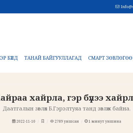
Info@
ЭР БҮЛД
ТАНАЙ БАЙГУУЛЛАГАД
СМАРТ ЗӨВЛӨГӨӨ
айраа хайрла, гэр бүлээ хайр
Даатгалын зөвлөх Б.Гэрэлтуяа танд зөвлөж байна.
2022-11-10
2789
уншсан
1
минут уншина