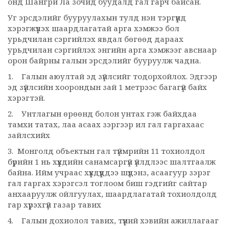
онд Шангри Ла зочид буудалд гал гарч байсан.
Уг эрсдэлийг бууруулахын тулд нэн тэргүүнд
хэрэгжүүлэх шаардлагатай арга хэмжээ бол
урьдчилан сэргийлэх явдал бөгөөд дараах
урьдчилан сэргийлэх энгийн арга хэмжээг авснаар
орон байрны галын эрсдэлийг бууруулж чадна.
1. Галын аюултай эд зүйлсийг тодорхойлох. Эдгээр
эд зүйлсийн хоорондын зай 1 метрээс багагүй байх
хэрэгтэй.
2. Унтлагын өрөөнд болон унтах гэж байхдаа
тамхи татах, лаа асаах зэргээр ил гал гаргахаас
зайлсхийх
3. Монголд объектын гал түймрийн 11 тохиолдол
бүрийн 1 нь хүүхдийн санамсаргүй үйлдлээс шалтгаалж
байна. Ийм учраас хүүхдүүддээ шүдэнз, асаагуур зэрэг
гал гаргах хэрэгсэл тоглоом биш гэдгийг сайтар
анхааруулж ойлгуулах, шаардлагатай тохиолдолд
гар хүрэхгүй газар тавих
4. Галын дохиолол тавих, түүний хэвийн ажиллагааг