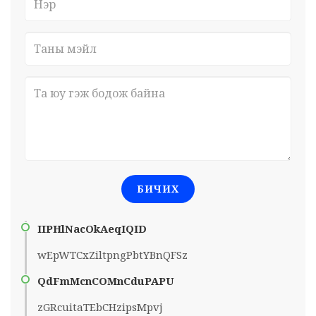
БИЧИХ
IIPHlNacOkAeqIQID
wEpWTCxZiltpngPbtYBnQFSz
QdFmMcnCOMnCduPAPU
zGRcuitaTEbCHzipsMpvj