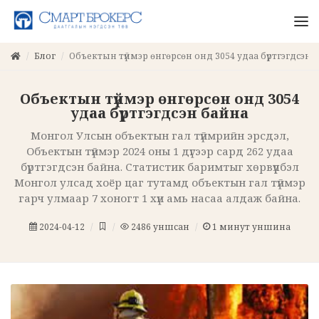
Блог
Объектын түймэр өнгөрсөн онд 3054 удаа бүртгэгдсэн 
Объектын түймэр өнгөрсөн онд 3054
удаа бүртгэгдсэн байна
Монгол Улсын объектын гал түймрийн эрсдэл,
Объектын түймэр 2024 оны 1 дүгээр сард 262 удаа
бүртгэгдсэн байна. Статистик баримтыг хөрвүүлбэл
Монгол улсад хоёр цаг тутамд объектын гал түймэр
гарч улмаар 7 хоногт 1 хүн амь насаа алдаж байна.
2024-04-12
2486
уншсан
1
минут уншина