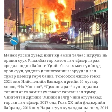
Манай улсын хувьд нийт хүн амын талаас илүү хувь нь
оршин суух Улаанбаатар хотод гал түймэр гарах
эрсдэл өндөр байдаг. Үүнийг батлах мэт сүүлийн үед
орон сууц, үйлдвэр үйлчилгээний газруудад гал
түймэр цөөнгүй гарч байна. Томоохон жишээ гэвэл
2024 онд Нийслэлийн Баянзүрх дүүргийн 26 дугаар
хороо, “Их Монгол”, “Дүнжингарав” худалдааны
төвийн авто замын уулзварт гарсан гал түймэр,
Чингэлтэй дүүргийн "Миний дэлгүүр"-ийн агуулахад
гарсан гал түймэр, 2017 онд Говь ХК-ийн үйлдвэрийн
байранд, 2016 онд Нарантуул худалдааны төвд, 2014