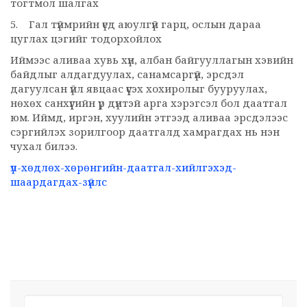
тогтмол шалгах
5. Гал түймрийн үед аюулгүй гарц, ослын дараа
цуглах цэгийг тодорхойлох
Иймээс аливаа хувь хүн, албан байгууллагын хэвийн
байдлыг алдагдуулах, санамсаргүй, эрсдэл
дагуулсан үйл явцаас үүсэх хохиролыг бууруулах,
нөхөх санхүүгийн үр дүнтэй арга хэрэгсэл бол даатгал
юм. Иймд, иргэн, хуулийн этгээд аливаа эрсдэлээс
сэргийлэх зорилгоор даатгалд хамрагдах нь нэн
чухал билээ.
үл-хөдлөх-хөрөнгийн-даатгал-хийлгэхэд-
шаардагдах-зүйлс