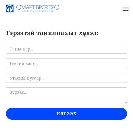
Гэрээтэй танилцахыг хүсвэл:
ИЛГЭЭХ