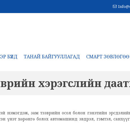
Info@
ЭР БҮЛД
ТАНАЙ БАЙГУУЛЛАГАД
СМАРТ ЗӨВЛӨГӨӨ
эврийн хэрэгслийн даат
эй нэмэгдэж, зам тээврийн осол болон гэнэтийн эрсдэлий
эн үнэт хөрөнгө болох автомашинд эвдрэл, гэмтэл, санхүү