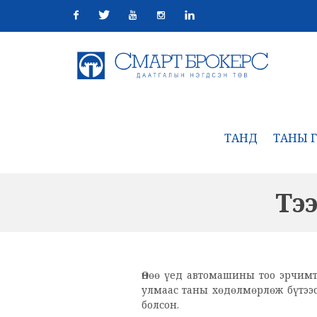
Facebook
Twitter
Youtube
Instagram
Linkedin
ТАНД
ТАНЫ Г
Тэ
Өнөө үед автомашины тоо эрчимт
улмаас таны хөдөлмөрлөж бүтээс
болсон.