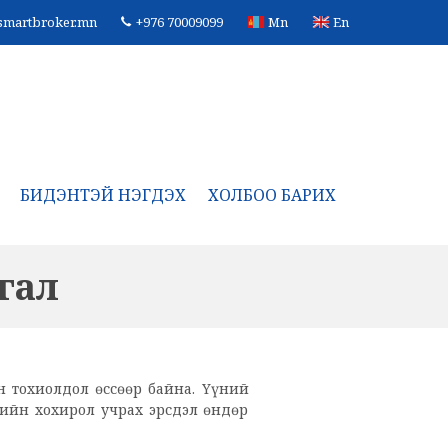
smartbroker.mn
+976 70009099
Mn
En
БИДЭНТЭЙ НЭГДЭХ
ХОЛБОО БАРИХ
гал
н тохиолдол өссөөр байна. Үүний
гийн хохирол учрах эрсдэл өндөр