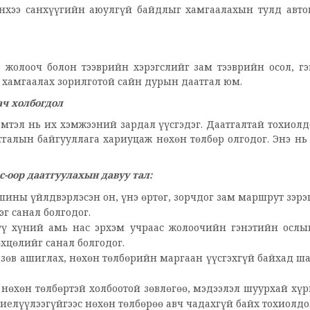
нхээ санхүүгийн аюулгүй байдлыг хамгаалахын тулд авт
 жолооч болон тээврийн хэрэгслийг зам тээврийн осол, г
д хамгаалах зорилготой сайн дурын даатгал юм.
ач холбогдол
эмтэл нь их хэмжээний зардал үүсгэдэг. Даатгалтай тохиол
тгалын байгууллага хариуцаж нөхөн төлбөр олгодог. Энэ нь
с-оор даатгуулахын давуу тал:
ины үйлдвэрлэсэн он, үнэ өртөг, зорчдог зам маршрут зэрэ
г санал болгодог.
үү хүний амь нас эрхэм учраас жолоочийн гэнэтийн ослы
хцөлийг санал болгодог.
 зөв ашиглах, нөхөн төлбөрийн маргаан үүсгэхгүй байхад ш
нөхөн төлбөртэй холбоотой зөвлөгөө, мэдээлэл шуурхай хүр
биелүүлээгүйгээс нөхөн төлбөрөө авч чадахгүй байх тохиолдо