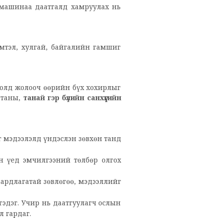
омашинаа даатгалд хамруулах нь
эмтэл, хулгай, байгалийн гамшиг
долд жолооч өөрийн бүх хохирлыг
 таны,
танай гэр бүлийн санхүүгийн
г мэдээлэлд үндэслэн зөвхөн танд
н үед эмчилгээний төлбөр олгох
аардлагатай зөвлөгөө, мэдээллийг
гэдэг. Учир нь даатгуулагч ослын
л гардаг.