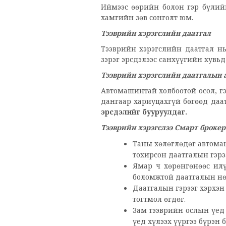
Иймээс өөрийн болон гэр бүлий
хамгийн зөв сонголт юм.
Тээврийн хэрэгслийн даатгал
Тээврийн хэрэгслийн даатгал нь
зэрэг эрсдэлээс санхүүгийн хувь
Тээврийн хэрэгслийн даатгалын 
Автомашинтай холбоотой осол, г
дангаар хариуцахгүй бөгөөд даа
эрсдэлийг бууруулдаг.
Тээврийн хэрэгслээ Смарт брокер
Таны хөлөглөдөг автомаш
тохирсон даатгалын гэрээ
Ямар ч хөрөнгөнөөс ил
боломжтой даатгалын нө
Даатгалын гэрээг хэрхэн
тогтмол өгдөг.
Зам тээврийн ослын үед 
үед хүлээх үүргээ бүрэн 