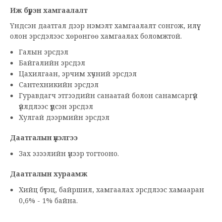
Иж бүрэн хамгаалалт
Үндсэн даатгал дээр нэмэлт хамгаалалт сонгож, илүү
олон эрсдэлээс хөрөнгөө хамгаалах боломжтой.
Галын эрсдэл
Байгалийн эрсдэл
Цахилгаан, эрчим хүчний эрсдэл
Сантехникийн эрсдэл
Гуравдагч этгээдийн санаатай болон санамсаргүй
үйлдлээс үүдсэн эрсдэл
Хулгай дээрмийн эрсдэл
Даатгалын үнэлгээ
Зах эзээлийн үнээр тогтооно.
Даатгалын хураамж
Хийц бүтэц, байршил, хамгаалах эрсдлээс хамааран
0,6% - 1% байна.