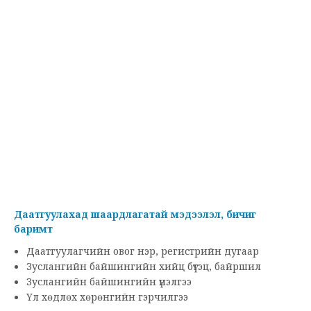
Даатгуулахад шаардлагатай мэдээлэл, бичиг
баримт
Даатгуулагчийн овог нэр, регистрийн дугаар
Зуслангийн байшингийн хийц бүтэц, байршил
Зуслангийн байшингийн үнэлгээ
Үл хөдлөх хөрөнгийн гэрчилгээ