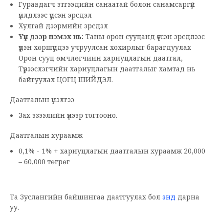
Гуравдагч этгээдийн санаатай болон санамсаргүй
үйлдлээс үүдсэн эрсдэл
Хулгай дээрмийн эрсдэл
Үүн дээр нэмэх нь:
Таны орон сууцанд үүссэн эрсдлээс
үүдэн хөршүүддээ учруулсан хохирлыг барагдуулах
Орон сууц өмчлөгчийн хариуцлагын даатгал,
Түрээслэгчийн хариуцлагын даатгалыг хамтад нь
байгуулах ЦОГЦ ШИЙДЭЛ.
Даатгалын үнэлгээ
Зах эзээлийн үнээр тогтооно.
Даатгалын хураамж
0,1% - 1% + хариуцлагын даатгалын хураамж 20,000
– 60,000 төгрөг
Та Зуслангийн байшингаа даатгуулах бол
энд
дарна
уу.