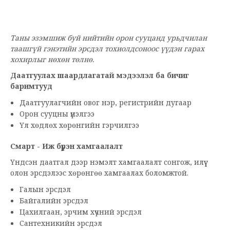
Таны эзэмшиж буй нийтийн орон сууцанд урьдчилан
таашгүй гэнэтийн эрсдэл тохиолдсоноос үүдэн гарах
хохирлыг нөхөн төлнө.
Даатгуулах шаардлагатай мэдээлэл ба бичиг
баримтууд
Даатгуулагчийн овог нэр, регистрийн дугаар
Орон сууцны үнэлгээ
Үл хөдлөх хөрөнгийн гэрчилгээ
Смарт -
Иж бүрэн хамгаалалт
Үндсэн даатгал дээр нэмэлт хамгаалалт сонгож, илүү
олон эрсдэлээс хөрөнгөө хамгаалах боломжтой.
Галын эрсдэл
Байгалийн эрсдэл
Цахилгаан, эрчим хүчний эрсдэл
Сантехникийн эрсдэл