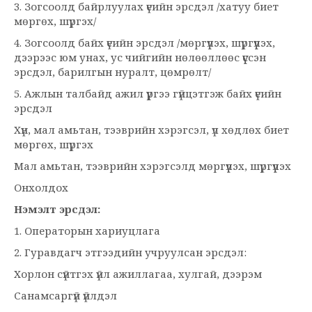
3. Зогсоолд байрлуулах үеийн эрсдэл /хатуу биет
мөргөх, шүргэх/
4. Зогсоолд байх үеийн эрсдэл /мөргүүлэх, шүргүүлэх,
дээрээс юм унах, ус чийгийн нөлөөллөөс үүссэн
эрсдэл, барилгын нуралт, цөмрөлт/
5. Ажлын талбайд ажил үүргээ гүйцэтгэж байх үеийн
эрсдэл
Хүн, мал амьтан, тээврийн хэрэгсэл, үл хөдлөх биет
мөргөх, шүргэх
Мал амьтан, тээврийн хэрэгсэлд мөргүүлэх, шүргүүлэх
Онхолдох
Нэмэлт эрсдэл:
1. Операторын хариуцлага
2. Гуравдагч этгээдийн учруулсан эрсдэл:
Хорлон сүйтгэх үйл ажиллагаа, хулгай, дээрэм
Санамсаргүй үйлдэл