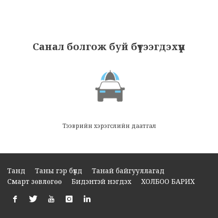
Санал болгож буй бүтээгдэхүүн
Тээврийн хэрэгслийн даатгал
Танд
Таны гэр бүлд
Танай байгууллагад
Смарт зөвлөгөө
Бидэнтэй нэгдэх
ХОЛБОО БАРИХ