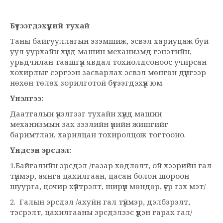
Бүтээгдэхүүний тухай
Таны байгууллагын эзэмшиж, эсвэл хариуцаж буй
уул уурхайн хүнд машин механизмд гэнэтийн,
урьдчилан таашгүй явдал тохиолдсоноос учирсан
хохирлыг сэргээн засварлах эсвэл мөнгөн дүнгээр
нөхөн төлөх зорилготой бүтээгдэхүүн юм.
Үнэлгээ:
Даатгалын үнэлгээг тухайн хүнд машин
механизмын зах зээлийн үнийн жишгийг
баримтлан, харилцан тохиролцож тогтооно.
Үндсэн эрсдэл:
1.Байгалийн эрсдэл /газар хөдлөлт, ой хээрийн гал
түймэр, аянга цахилгаан, цасан болон шороон
шуурга, цочир хүйтрэлт, ширүүн мөндөр, үер гэх мэт/
2. Галын эрсдэл /ахуйн гал түймэр, дэлбэрэлт,
тэсрэлт, цахилгааны эрсдэлээс үүдэн гарах гал/