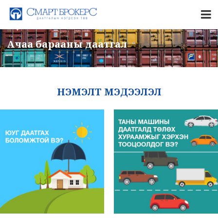
Ачаа барааны даатгал
НЭМЭЛТ МЭДЭЭЛЭЛ