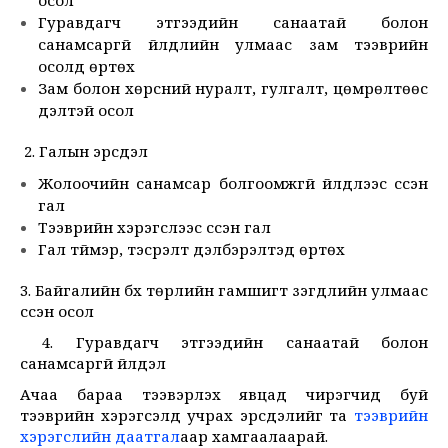
осол
Гуравдагч этгээдийн санаатай болон
санамсаргүй үйлдлийн улмаас зам тээврийн
осолд өртөх
Зам болон хөрсний нуралт, гулгалт, цөмрөлтөөс
үүдэлтэй осол
2. Галын эрсдэл
Жолоочийн санамсар болгоомжгүй үйлдлээс үүссэн
гал
Тээврийн хэрэгслээс үүссэн гал
Гал түймэр, тэсрэлт дэлбэрэлтэд өртөх
3. Байгалийн бүх төрлийн гамшигт үзэгдлийн улмаас
үүссэн осол
4. Гуравдагч этгээдийн санаатай болон
санамсаргүй үйлдэл
Ачаа бараа тээвэрлэх явцад чирэгчид буй
тээврийн хэрэгсэлд учрах эрсдэлийг та
тээврийн
хэрэгслийн даатгал
аар хамгаалаарай.