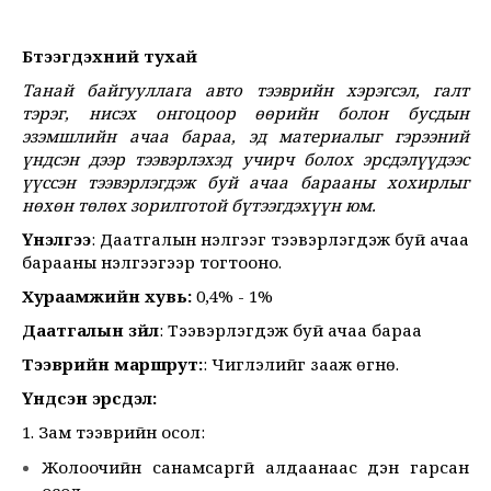
Бүтээгдэхүүний тухай
Танай байгууллага авто тээврийн хэрэгсэл, галт
тэрэг, нисэх онгоцоор өөрийн болон бусдын
эзэмшлийн ачаа бараа, эд материалыг гэрээний
үндсэн дээр тээвэрлэхэд учирч болох эрсдэлүүдээс
үүссэн тээвэрлэгдэж буй ачаа барааны хохирлыг
нөхөн төлөх зорилготой бүтээгдэхүүн юм.
Үнэлгээ
: Даатгалын үнэлгээг тээвэрлэгдэж буй ачаа
барааны үнэлгээгээр тогтооно.
Хураамжийн хувь:
0,4% - 1%
Даатгалын зүйл
: Тээвэрлэгдэж буй ачаа бараа
Тээврийн маршрут:
: Чиглэлийг зааж өгнө.
Үндсэн эрсдэл:
1. Зам тээврийн осол:
Жолоочийн санамсаргүй алдаанаас үүдэн гарсан