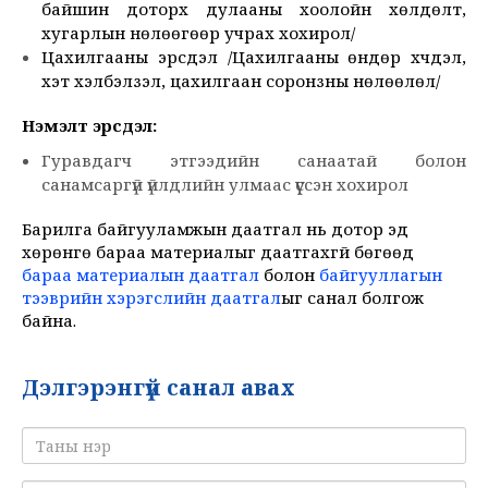
байшин доторх дулааны хоолойн хөлдөлт,
хугарлын нөлөөгөөр учрах хохирол/
Цахилгааны эрсдэл /Цахилгааны өндөр хүчдэл,
хэт хэлбэлзэл, цахилгаан соронзны нөлөөлөл/
Нэмэлт эрсдэл:
Гуравдагч этгээдийн санаатай болон
санамсаргүй үйлдлийн улмаас үүссэн хохирол
Барилга байгууламжын даатгал нь дотор эд
хөрөнгө бараа материалыг даатгахгүй бөгөөд
бараа материалын даатгал
болон
байгууллагын
тээврийн хэрэгслийн даатгал
ыг санал болгож
байна.
Дэлгэрэнгүй санал авах