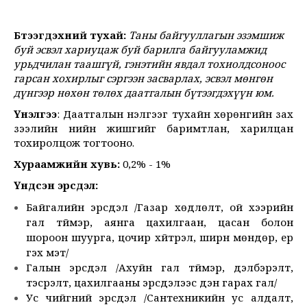
Бүтээгдэхүүний тухай:
Таны байгууллагын эзэмшиж
буй эсвэл хариуцаж буй барилга байгууламжид
урьдчилан таашгүй, гэнэтийн явдал тохиолдсоноос
гарсан хохирлыг сэргээн засварлах, эсвэл мөнгөн
дүнгээр нөхөн төлөх даатгалын бүтээгдэхүүн юм.
Үнэлгээ
: Даатгалын үнэлгээг тухайн хөрөнгийн зах
зээлийн үнийн жишгийг баримтлан, харилцан
тохиролцож тогтооно.
Хураамжийн хувь:
0,2% - 1%
Үндсэн эрсдэл:
Байгалийн эрсдэл /Газар хөдлөлт, ой хээрийн
гал түймэр, аянга цахилгаан, цасан болон
шороон шуурга, цочир хүйтрэл, ширүүн мөндөр, үер
гэх мэт/
Галын эрсдэл /Ахуйн гал түймэр, дэлбэрэлт,
тэсрэлт, цахилгааны эрсдэлээс үүдэн гарах гал/
Ус чийгний эрсдэл /Сантехникийн ус алдалт,