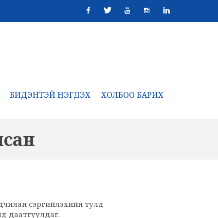
Facebook
Twitter
Youtube
Instagram
Linkedin
БИДЭНТЭЙ НЭГДЭХ
ХОЛБОО БАРИХ
лсан
ьдчилан сэргийлэхийн тулд
лд даатгуулдаг.