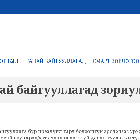
ЭР БҮЛД
ТАНАЙ БАЙГУУЛЛАГАД
СМАРТ ЗӨВЛӨГӨӨ
ай байгууллагад зориу
байгууллага бүр ирээдүйд гарч болзошгүй эрсдэлээс ур
үүгийн хүндрэл/хэт ачаалал авахгүй даван туулахын ту