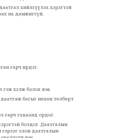
даатгал хийлгүүлэх хэрэгтэй
рах нь дамжиггүй.
ган гарч ирдэг.
л гэж хэлж болох юм.
р даатгаж багыг нөхөн төлбөрт
л гарч гацаанд ордог.
хэрэгтэй болдог. Даатгалын
 гэрээг олон даатгалын
 оролцогч юм.