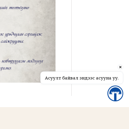
Асуулт байвал эндээс асууна уу.