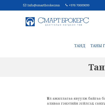
Info@smartbroker.mn
+976 70009099
ТАНД
ТАНЫ Г
Тан
Үйл ажиллагаа явуулж байгаа 
аливаа гэнэтийн зүйлсэд санх