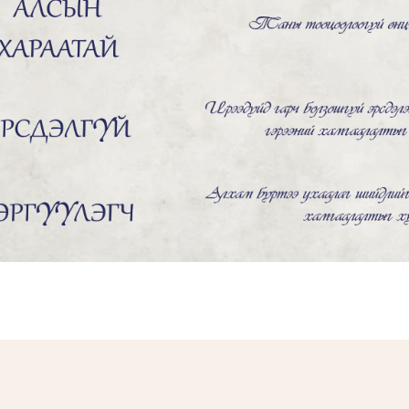
Смарт зөвлөгөө
Бидэнтэй нэгдэх
ХОЛБОО БАРИХ