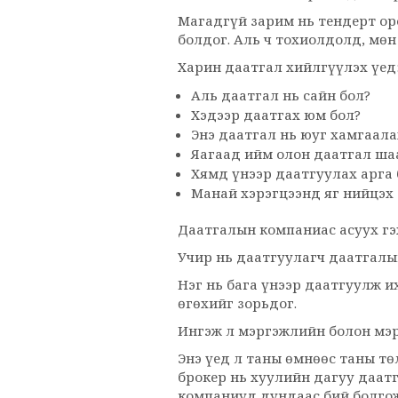
Магадгүй зарим нь тендерт ор
болдог. Аль ч тохиолдолд, мөн
Харин даатгал хийлгүүлэх үед
Аль даатгал нь сайн бол?
Хэдээр даатгах юм бол?
Энэ даатгал нь юуг хамгаала
Яагаад ийм олон даатгал ша
Хямд үнээр даатгуулах арга 
Манай хэрэгцээнд яг нийцэх 
Даатгалын компаниас асуух гэ
Учир нь даатгуулагч даатгалы
Нэг нь бага үнээр даатгуулж и
өгөхийг зорьдог.
Ингэж л мэргэжлийн болон мэрг
Энэ үед л таны өмнөөс таны т
брокер нь хуулийн дагуу даат
компаниуд дундаас бий болгож