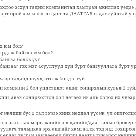
охдоо эсхүл гадны компанитай хамтран ажиллах үедээ 
 эрт орой хэзээ нэгэн цагт та ДААТГАЛ гэдэг зүйлтэй уч
:
х юм бол?
ардаж байгаа юм бол?
байгаа болов уу?
байгаа? гэх мэт асуултууд хүн бүрт байгууллага бүрт ур
хээр тэдэнд шууд итгэж болдоггүй.
н компани 2 бол үндсэндээ ашиг сонирхлын хувьд 2 туй
хийг авах сонирхолтой бол нөгөөх нь аль болох их үнээ
эжлийн бус 2 тал гэрээ хийх нөхцөл үүсэж, үл ойлголцо
өлөө ажиллах мэргэжлийн эрсдэлийн/даатгалын брокер 
гуулагч талынхаа эрх ашгийг хамгаалж тэдэнд тохирсон
 өгдөг тусгай зөвшөөрөл бүхий даатгалын мэргэжлийн