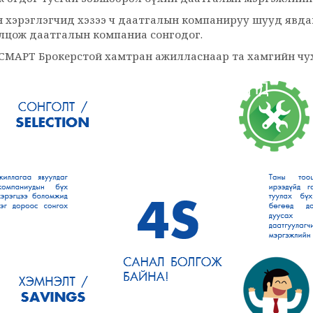
 хэрэглэгчид хэзээ ч даатгалын компанируу шууд явда
лцож даатгалын компаниа сонгодог.
СМАРТ Брокерстой хамтран ажилласнаар та хамгийн чух