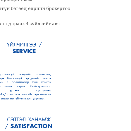
ггүй бөгөөд өөрийн брокертоо
ал дараах 4 зүйлсийг авч