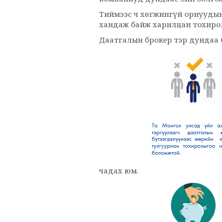
Тиймээс ч хөгжингүй орнуудын
хандаж байж харилцан тохиро
Даатгалын брокер тэр дундаа 
чадах юм.