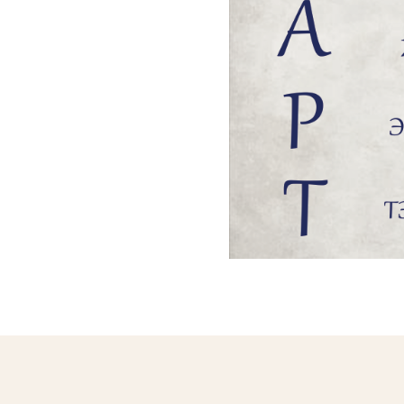
Танд
Таны гэр бүлд
Танай байгууллагад