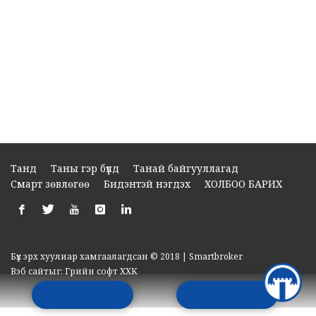
Танд
Таны гэр бүлд
Танай байгууллагад
Смарт зөвлөгөө
Бидэнтэй нэгдэх
ХОЛБОО БАРИХ
Бүх эрх хуулиар хамгаалагдсан © 2018 | Smartbroker
Вэб сайт
ыг:
Грийн софт ХХК
Хүсэлт илгээх
+976 70009099
Дуудлагын төв