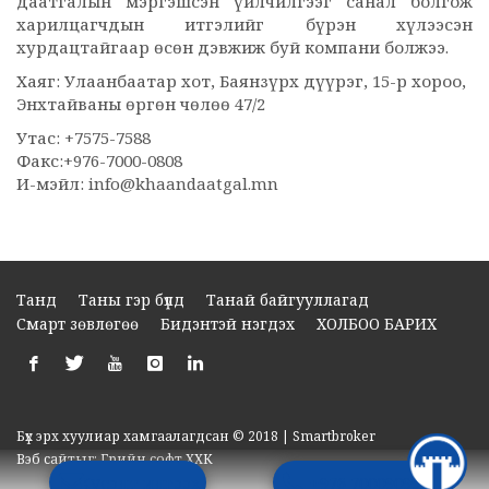
даатгалын мэргэшсэн үйлчилгээг санал болгож
харилцагчдын итгэлийг бүрэн хүлээсэн
хурдацтайгаар өсөн дэвжиж буй компани болжээ.
Хаяг: Улаанбаатар хот, Баянзүрх дүүрэг, 15-р хороо,
Энхтайваны өргөн чөлөө 47/2
Утас: +7575-7588
Факс:+976-7000-0808
И-мэйл:
info@khaandaatgal.mn
Танд
Таны гэр бүлд
Танай байгууллагад
Смарт зөвлөгөө
Бидэнтэй нэгдэх
ХОЛБОО БАРИХ
Бүх эрх хуулиар хамгаалагдсан © 2018 | Smartbroker
Вэб сайт
ыг:
Грийн софт ХХК
Хүсэлт илгээх
+976 70009099