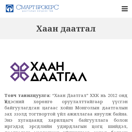
Хаан даатгал
Товч танилцуулга:
“Хаан Даатгал” ХХК нь 2012 онд
Үндэсний хөрөнгө оруулалттайгаар үүсгэн
байгуулагдсан цагаас хойш Монголын даатгалын
зах зээлд тогтвортой үйл ажиллагаа явуулж байна.
Энэ хугацаанд харилцагч байгууллага болон
иргэдэд эрсдлийн удирдлагын цогц шийдэл,