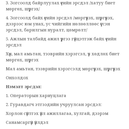
3. Зогсоолд байрлуулах үеийн эрсдэл /хатуу биет
мөргөх, шүргэх/
4. Зогсоолд байх үеийн эрсдэл /мөргүүлэх, шүргүүлэх,
дээрээс юм унах, ус чийгийн нөлөөллөөс үүссэн
эрсдэл, барилгын нуралт, цөмрөлт/
5. Ажлын талбайд ажил үүргээ гүйцэтгэж байх үеийн
эрсдэл
Хүн, мал амьтан, тээврийн хэрэгсэл, үл хөдлөх биет
мөргөх, шүргэх
Мал амьтан, тээврийн хэрэгсэлд мөргүүлэх, шүргүүлэх
Онхолдох
Нэмэлт эрсдэл:
1. Операторын хариуцлага
2. Гуравдагч этгээдийн учруулсан эрсдэл:
Хорлон сүйтгэх үйл ажиллагаа, хулгай, дээрэм
Санамсаргүй үйлдэл