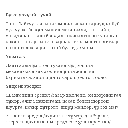
Бүтээгдэхүүний тухай
Таны байгууллагын эзэмшиж, эсвэл хариуцаж буй
уул уурхайн хүнд машин механизмд гэнэтийн,
урьдчилан таашгүй явдал тохиолдсоноос учирсан
хохирлыг сэргээн засварлах эсвэл мөнгөн дүнгээр
нөхөн төлөх зорилготой бүтээгдэхүүн юм.
Үнэлгээ:
Даатгалын үнэлгээг тухайн хүнд машин
механизмын зах зээлийн үнийн жишгийг
баримтлан, харилцан тохиролцож тогтооно.
Үндсэн эрсдэл:
1.Байгалийн эрсдэл /газар хөдлөлт, ой хээрийн гал
түймэр, аянга цахилгаан, цасан болон шороон
шуурга, цочир хүйтрэлт, ширүүн мөндөр, үер гэх мэт/
2. Галын эрсдэл /ахуйн гал түймэр, дэлбэрэлт,
тэсрэлт, цахилгааны эрсдэлээс үүдэн гарах гал/