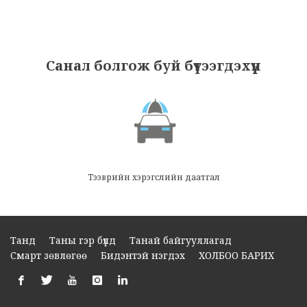
Санал болгож буй бүтээгдэхүүн
Тээврийн хэрэгслийн даатгал
Танд
Таны гэр бүлд
Танай байгууллагад
Смарт зөвлөгөө
Бидэнтэй нэгдэх
ХОЛБОО БАРИХ